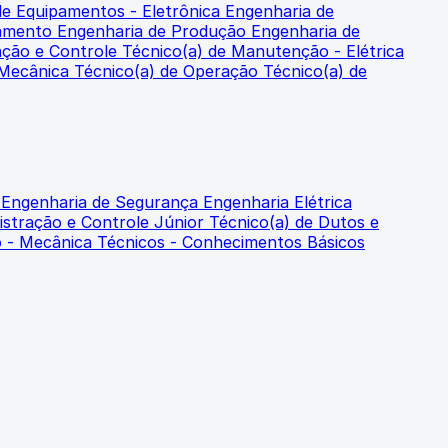
de Equipamentos - Eletrônica
Engenharia de
samento
Engenharia de Produção
Engenharia de
ação e Controle
Técnico(a) de Manutenção - Elétrica
 Mecânica
Técnico(a) de Operação
Técnico(a) de
o
Engenharia de Segurança
Engenharia Elétrica
istração e Controle Júnior
Técnico(a) de Dutos e
o - Mecânica
Técnicos - Conhecimentos Básicos
Assistente Virtual Exatas
Online