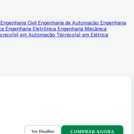
l
Engenharia Civil
Engenharia de Automação
Engenharia
ica
Engenharia Eletrônica
Engenharia Mecânica
cnico(a) em Automação
Técnico(a) em Elétrica
COMPRAR AGORA
Ver Detalhes