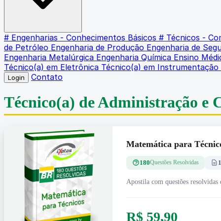
# Engenharias - Conhecimentos Básicos
# Técnicos - C
de Petróleo
Engenharia de Produção
Engenharia de Seg
Engenharia Metalúrgica
Engenharia Química
Ensino Méd
Técnico(a) em Eletrônica
Técnico(a) em Instrumentação
Contato
Login
Técnico(a) de Administração e 
Matemática para Técnic
180
Questões Resolvidas
Apostila com questões resolvidas 
R$ 59,90