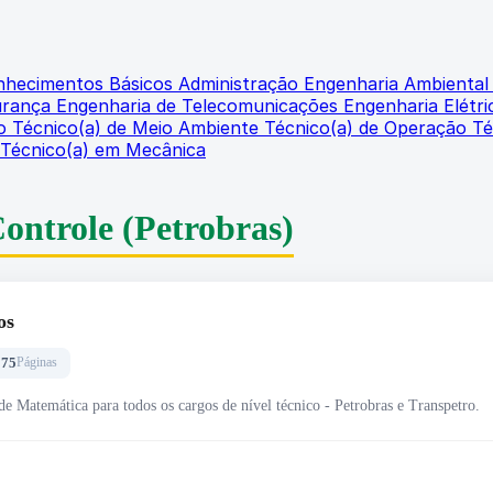
onhecimentos Básicos
Administração
Engenharia Ambienta
urança
Engenharia de Telecomunicações
Engenharia Elétr
io
Técnico(a) de Meio Ambiente
Técnico(a) de Operação
Té
Técnico(a) em Mecânica
Controle
(Petrobras)
os
175
Páginas
de Matemática para todos os cargos de nível técnico - Petrobras e Transpetro.