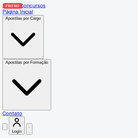
Exatas Concursos
PROMO
Página Inicial
Apostilas por Cargo
Apostilas por Formação
Contato
Login