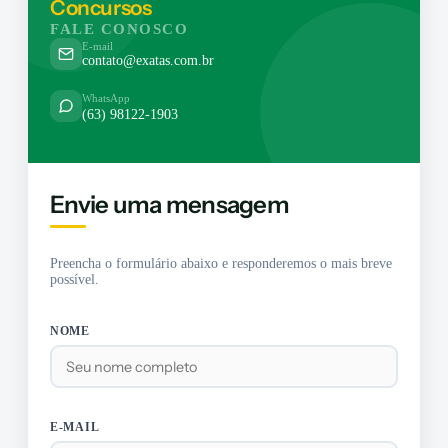
Concursos
FALE CONOSCO
E-mail
contato@exatas.com.br
WhatsApp
(63) 98122-1903
Envie uma mensagem
Preencha o formulário abaixo e responderemos o mais breve
possível.
NOME
E-MAIL