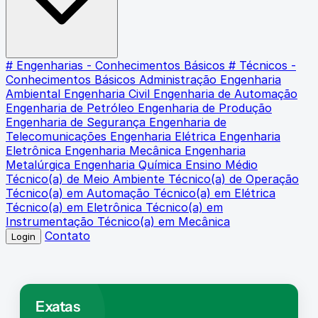
# Engenharias - Conhecimentos Básicos
# Técnicos -
Conhecimentos Básicos
Administração
Engenharia
Ambiental
Engenharia Civil
Engenharia de Automação
Engenharia de Petróleo
Engenharia de Produção
Engenharia de Segurança
Engenharia de
Telecomunicações
Engenharia Elétrica
Engenharia
Eletrônica
Engenharia Mecânica
Engenharia
Metalúrgica
Engenharia Química
Ensino Médio
Técnico(a) de Meio Ambiente
Técnico(a) de Operação
Técnico(a) em Automação
Técnico(a) em Elétrica
Técnico(a) em Eletrônica
Técnico(a) em
Instrumentação
Técnico(a) em Mecânica
Contato
Login
Exatas