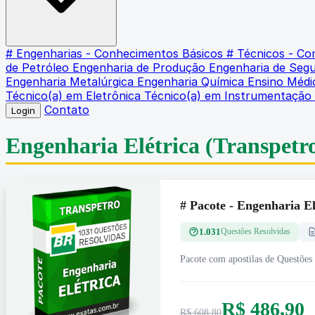
# Engenharias - Conhecimentos Básicos
# Técnicos - C
de Petróleo
Engenharia de Produção
Engenharia de Seg
Engenharia Metalúrgica
Engenharia Química
Ensino Méd
Técnico(a) em Eletrônica
Técnico(a) em Instrumentação
Contato
Login
Engenharia Elétrica
(Transpetr
# Pacote - Engenharia
1.031
Questões Resolvidas
Pacote com apostilas de Questões
R$ 486,90
R$ 608,80