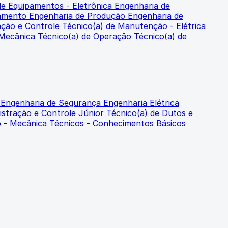
de Equipamentos - Eletrônica
Engenharia de
samento
Engenharia de Produção
Engenharia de
ação e Controle
Técnico(a) de Manutenção - Elétrica
 Mecânica
Técnico(a) de Operação
Técnico(a) de
o
Engenharia de Segurança
Engenharia Elétrica
istração e Controle Júnior
Técnico(a) de Dutos e
o - Mecânica
Técnicos - Conhecimentos Básicos