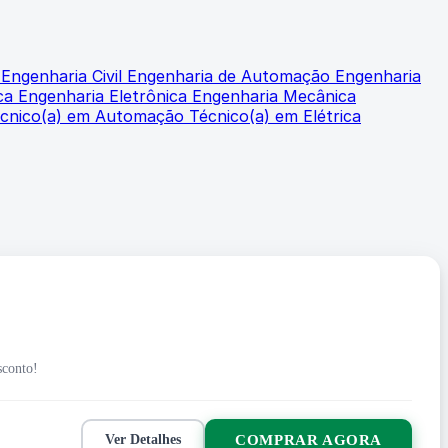
l
Engenharia Civil
Engenharia de Automação
Engenharia
ica
Engenharia Eletrônica
Engenharia Mecânica
cnico(a) em Automação
Técnico(a) em Elétrica
sconto!
COMPRAR AGORA
Ver Detalhes