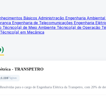
onhecimentos Básicos
Administração
Engenharia Ambienta
urança
Engenharia de Telecomunicações
Engenharia Elétr
io
Técnico(a) de Meio Ambiente
Técnico(a) de Operação
Té
Técnico(a) em Mecânica
o)
 Elétrica - TRANSPETRO
1.110
Páginas
 Resolvidas para o cargo de Engenharia Elétrica da Transpetro, com 20% de de