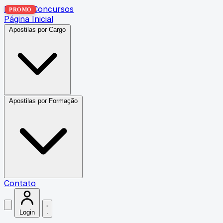
Exatas Concursos
PROMO
Página Inicial
Apostilas por Cargo
Apostilas por Formação
Contato
Login