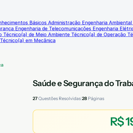
onhecimentos Básicos
Administração
Engenharia Ambienta
urança
Engenharia de Telecomunicações
Engenharia Elétr
io
Técnico(a) de Meio Ambiente
Técnico(a) de Operação
Té
Técnico(a) em Mecânica
ca
Saúde e Segurança do Trab
27
Questões Resolvidas
|
28
Páginas
R$ 1