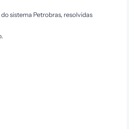
do sistema Petrobras, resolvidas
o.
Assistente Virtual Exatas
Online