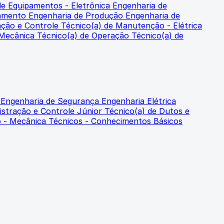
de Equipamentos - Eletrônica
Engenharia de
samento
Engenharia de Produção
Engenharia de
ação e Controle
Técnico(a) de Manutenção - Elétrica
 Mecânica
Técnico(a) de Operação
Técnico(a) de
o
Engenharia de Segurança
Engenharia Elétrica
istração e Controle Júnior
Técnico(a) de Dutos e
o - Mecânica
Técnicos - Conhecimentos Básicos