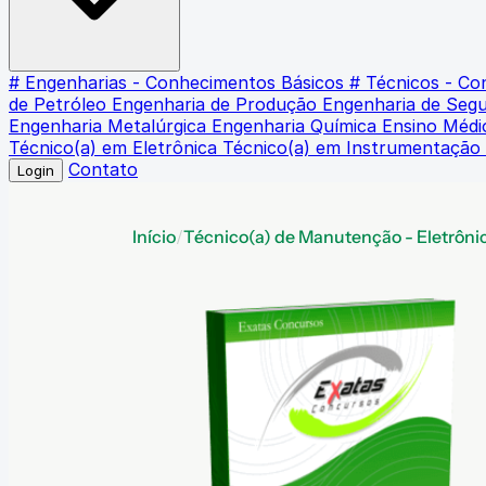
# Engenharias - Conhecimentos Básicos
# Técnicos - C
de Petróleo
Engenharia de Produção
Engenharia de Seg
Engenharia Metalúrgica
Engenharia Química
Ensino Méd
Técnico(a) em Eletrônica
Técnico(a) em Instrumentação
Contato
Login
Início
/
Técnico(a) de Manutenção - Eletrôni